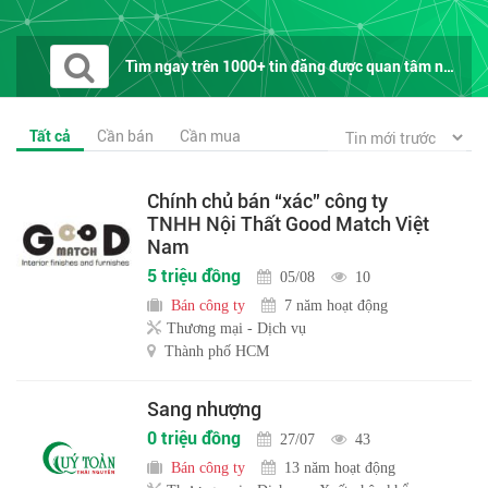
Tìm ngay trên 1000+ tin đăng được quan tâm nhất trên...
Tất cả
Cần bán
Cần mua
Chính chủ bán “xác” công ty
TNHH Nội Thất Good Match Việt
Nam
5 triệu đồng
05/08
10
Bán công ty
7 năm hoạt động
Thương mại - Dịch vụ
Thành phố HCM
Sang nhượng
0 triệu đồng
27/07
43
Bán công ty
13 năm hoạt động