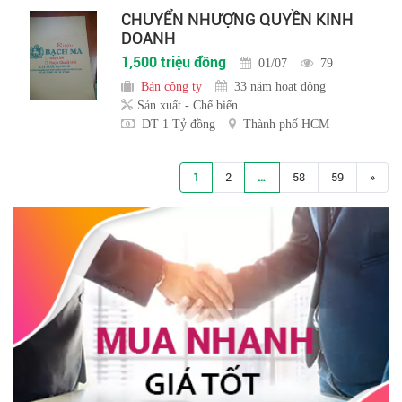
CHUYỂN NHƯỢNG QUYỀN KINH
DOANH
1,500 triệu đồng
01/07
79
Bán công ty
33 năm hoạt động
Sản xuất - Chế biến
DT 1 Tỷ đồng
Thành phố HCM
1
2
…
58
59
»