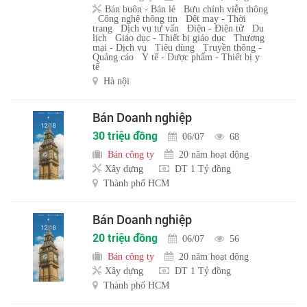
Bán buôn - Bán lẻ
Bưu chính viễn thông
Công nghệ thông tin
Dệt may - Thời
trang
Dịch vụ tư vấn
Điện - Điện tử
Du
lịch
Giáo dục - Thiết bị giáo dục
Thương
mại - Dịch vụ
Tiêu dùng
Truyền thông -
Quảng cáo
Y tế - Dược phẩm - Thiết bị y
tế
Hà nội
Bán Doanh nghiệp
30 triệu đồng
06/07
68
Bán công ty
20 năm hoạt động
Xây dựng
DT 1 Tỷ đồng
Thành phố HCM
Bán Doanh nghiệp
20 triệu đồng
06/07
56
Bán công ty
20 năm hoạt động
Xây dựng
DT 1 Tỷ đồng
Thành phố HCM