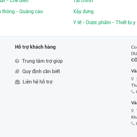
ất - Chế biến
Tài chính
n thông - Quảng cáo
Xây dựng
Y tế - Dược phẩm - Thiết bị y 
Hỗ trợ khách hàng
Co
D
CÔ
Trung tâm trợ giúp
Quy định cần biết
Vă
Liên hệ hỗ trợ
Th
Vă
Kh