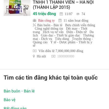
TNHH 1 THÀNH VIÊN – HÀ NỘI
(THÀNH LẬP 2015)
45 triệu đồng
11/07
74
Bán công ty
11 năm hoạt động
Bán buôn - Bán lẻ
Bưu chính viễn thông
Công nghệ thông tin
Dệt may - Thời
trang
Dịch vụ tư vấn
Điện - Điện tử
Du
lịch
Giáo dục - Thiết bị giáo dục
Thương
mại - Dịch vụ
Tiêu dùng
Truyền thông -
Quảng cáo
Y tế - Dược phẩm - Thiết bị y
tế
Vốn điều lệ 7,000,000,000 đồng
Hà nội
1800000000
Tìm các tin đăng khác tại toàn quốc
Bán buôn - Bán lẻ
Bảo vệ
Bất động sản