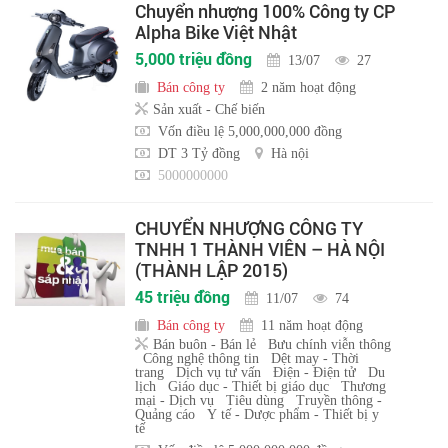
Chuyển nhượng 100% Công ty CP
Alpha Bike Việt Nhật
5,000 triệu đồng
13/07
27
Bán công ty
2 năm hoạt động
Sản xuất - Chế biến
Vốn điều lệ 5,000,000,000 đồng
DT 3 Tỷ đồng
Hà nội
5000000000
CHUYỂN NHƯỢNG CÔNG TY
TNHH 1 THÀNH VIÊN – HÀ NỘI
(THÀNH LẬP 2015)
45 triệu đồng
11/07
74
Bán công ty
11 năm hoạt động
Bán buôn - Bán lẻ
Bưu chính viễn thông
Công nghệ thông tin
Dệt may - Thời
trang
Dịch vụ tư vấn
Điện - Điện tử
Du
lịch
Giáo dục - Thiết bị giáo dục
Thương
mại - Dịch vụ
Tiêu dùng
Truyền thông -
Quảng cáo
Y tế - Dược phẩm - Thiết bị y
tế