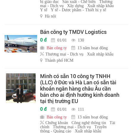
bị giáo dục
Sản xuất - Chế biến
Thương
mại - Dịch vụ
Xây dựng
Xuất nhập khẩu
Y tế
Y tế - Dược phẩm - Thiết bị y tế
Hà nội
Bán công ty TMDV Logistics
0 đ
01/01
130
Bán công ty
13 năm hoạt động
Thương mại - Dịch vụ
Xuất nhập khẩu
Thành phố HCM
Mình có sẵn 10 công ty TNHH
(LLC) ở Đức và Hà Lan có sẵn tài
khoản ngân hàng châu Âu cần
bán cho ai định hướng kinh doanh
tại thị trường EU
0 đ
01/01
111
Bán công ty
13 năm hoạt động
Chứng khoán
Công nghệ thông tin
Tài
chính
Thương mại - Dịch vụ
Truyền
thông - Quảng cáo
Xuất nhập khẩu