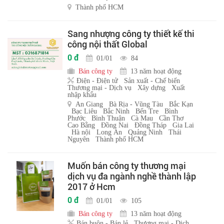
Thành phố HCM
Sang nhượng công ty thiết kế thi
công nội thất Global
0 đ
01/01
84
Bán công ty
13 năm hoạt động
Điện - Điện tử
Sản xuất - Chế biến
Thương mại - Dịch vụ
Xây dựng
Xuất
nhập khẩu
An Giang
Bà Rịa - Vũng Tàu
Bắc Kạn
Bạc Liêu
Bắc Ninh
Bến Tre
Bình
Phước
Bình Thuận
Cà Mau
Cần Thơ
Cao Bằng
Đồng Nai
Đồng Tháp
Gia Lai
Hà nội
Long An
Quảng Ninh
Thái
Nguyên
Thành phố HCM
Muốn bán công ty thương mại
dịch vụ đa ngành nghề thành lập
2017 ở Hcm
0 đ
01/01
105
Bán công ty
13 năm hoạt động
Bán buôn - Bán lẻ
Thương mại - Dịch