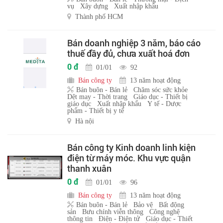
vụ
Xây dựng
Xuất nhập khẩu
Thành phố HCM
Bán doanh nghiệp 3 năm, báo cáo
thuế đầy đủ, chưa xuất hoá đơn
0 đ
01/01
92
Bán công ty
13 năm hoạt động
Bán buôn - Bán lẻ
Chăm sóc sức khỏe
Dệt may - Thời trang
Giáo dục - Thiết bị
giáo dục
Xuất nhập khẩu
Y tế - Dược
phẩm - Thiết bị y tế
Hà nội
Bán công ty Kinh doanh linh kiện
điện từ máy móc. Khu vực quận
thanh xuân
0 đ
01/01
96
Bán công ty
13 năm hoạt động
Bán buôn - Bán lẻ
Bảo vệ
Bất động
sản
Bưu chính viễn thông
Công nghệ
thông tin
Điện - Điện tử
Giáo dục - Thiết