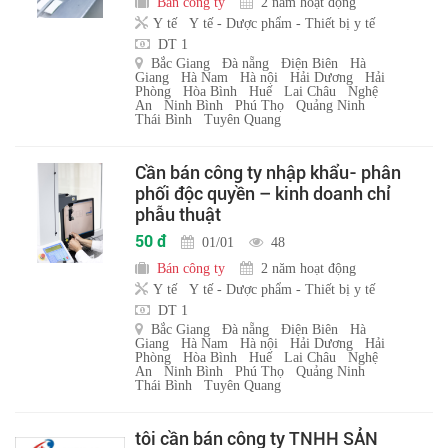
Bán công ty
2 năm hoạt động
Y tế
Y tế - Dược phẩm - Thiết bị y tế
DT 1
Bắc Giang
Đà nẵng
Điện Biên
Hà
Giang
Hà Nam
Hà nội
Hải Dương
Hải
Phòng
Hòa Bình
Huế
Lai Châu
Nghệ
An
Ninh Bình
Phú Thọ
Quảng Ninh
Thái Bình
Tuyên Quang
Cần bán công ty nhập khẩu- phân
phối độc quyền – kinh doanh chỉ
phẫu thuật
50 đ
01/01
48
Bán công ty
2 năm hoạt động
Y tế
Y tế - Dược phẩm - Thiết bị y tế
DT 1
Bắc Giang
Đà nẵng
Điện Biên
Hà
Giang
Hà Nam
Hà nội
Hải Dương
Hải
Phòng
Hòa Bình
Huế
Lai Châu
Nghệ
An
Ninh Bình
Phú Thọ
Quảng Ninh
Thái Bình
Tuyên Quang
tôi cần bán công ty TNHH SẢN