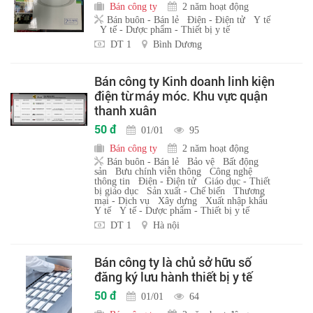
Bán công ty
2 năm hoạt động
Bán buôn - Bán lẻ
Điện - Điện tử
Y tế
Y tế - Dược phẩm - Thiết bị y tế
DT 1
Bình Dương
Bán công ty Kinh doanh linh kiện
điện từ máy móc. Khu vực quận
thanh xuân
50 đ
01/01
95
Bán công ty
2 năm hoạt động
Bán buôn - Bán lẻ
Bảo vệ
Bất động
sản
Bưu chính viễn thông
Công nghệ
thông tin
Điện - Điện tử
Giáo dục - Thiết
bị giáo dục
Sản xuất - Chế biến
Thương
mại - Dịch vụ
Xây dựng
Xuất nhập khẩu
Y tế
Y tế - Dược phẩm - Thiết bị y tế
DT 1
Hà nội
Bán công ty là chủ sở hữu số
đăng ký lưu hành thiết bị y tế
50 đ
01/01
64