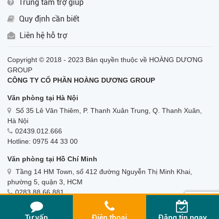
Trung tâm trợ giúp
Quy định cần biết
Liên hệ hỗ trợ
Copyright © 2018 - 2023 Bản quyền thuộc về HOÀNG DƯƠNG
GROUP
CÔNG TY CỔ PHẦN HOÀNG DƯƠNG GROUP
Văn phòng tại Hà Nội
Số 35 Lê Văn Thiêm, P. Thanh Xuân Trung, Q. Thanh Xuân,
Hà Nội
02439.012.666
Hotline: 0975 44 33 00
Văn phòng tại Hồ Chí Minh
Tầng 14 HM Town, số 412 đường Nguyễn Thị Minh Khai,
phường 5, quận 3, HCM
0283.88.66.881
Hotline: 0975 44 33 00
Tư vấn
Điện thoại
Đăng tin ngay