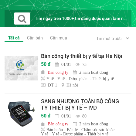
Tìm ngay trên 1000+ tin đăng được quan tâm nhất trên...
Tất cả
Cần bán
Cần mua
Bán công ty thiết bị y tế tại Hà Nội
50 đ
01/01
73
Bán công ty
2 năm hoạt động
Y tế
Y tế - Dược phẩm - Thiết bị y tế
DT 1
Hà nội
SANG NHƯỢNG TOÀN BỘ CÔNG
TY THIẾT BỊ Y TẾ – IVD
50 đ
01/01
80
Bán công ty
2 năm hoạt động
Bán buôn - Bán lẻ
Chăm sóc sức khỏe
Y tế
Y tế - Dược phẩm - Thiết bị y tế