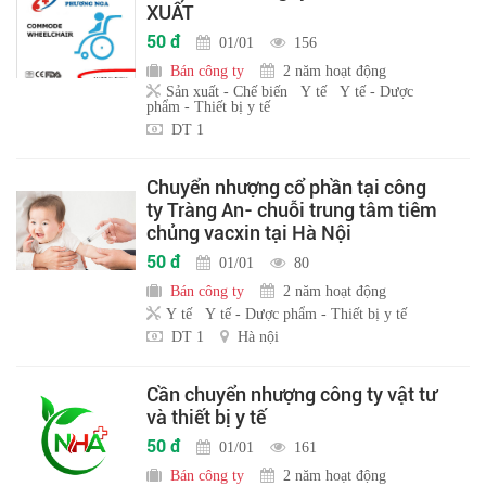
XUẤT
50 đ
01/01
156
Bán công ty
2 năm hoạt động
Sản xuất - Chế biến
Y tế
Y tế - Dược
phẩm - Thiết bị y tế
DT 1
Chuyển nhượng cổ phần tại công
ty Tràng An- chuỗi trung tâm tiêm
chủng vacxin tại Hà Nội
50 đ
01/01
80
Bán công ty
2 năm hoạt động
Y tế
Y tế - Dược phẩm - Thiết bị y tế
DT 1
Hà nội
Cần chuyển nhượng công ty vật tư
và thiết bị y tế
50 đ
01/01
161
Bán công ty
2 năm hoạt động