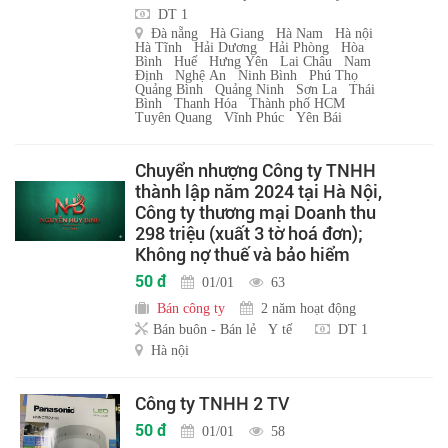
DT 1
Đà nẵng
Hà Giang
Hà Nam
Hà nội
Hà Tĩnh
Hải Dương
Hải Phòng
Hòa
Bình
Huế
Hưng Yên
Lai Châu
Nam
Định
Nghệ An
Ninh Bình
Phú Thọ
Quảng Bình
Quảng Ninh
Sơn La
Thái
Bình
Thanh Hóa
Thành phố HCM
Tuyên Quang
Vĩnh Phúc
Yên Bái
Chuyển nhượng Công ty TNHH
thành lập năm 2024 tại Hà Nội,
Công ty thương mại Doanh thu
298 triệu (xuất 3 tờ hoá đơn);
Không nợ thuế và bảo hiểm
50 đ
01/01
63
Bán công ty
2 năm hoạt động
Bán buôn - Bán lẻ
Y tế
DT 1
Hà nội
Công ty TNHH 2 TV
50 đ
01/01
58