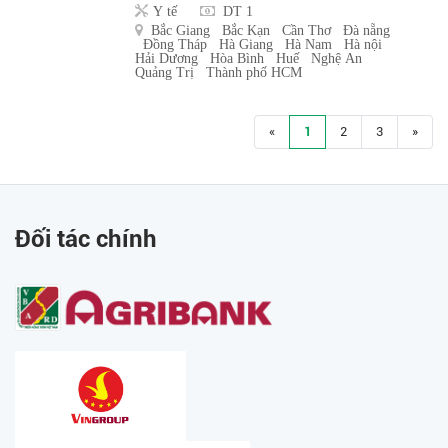
Y tế
DT 1
Bắc Giang
Bắc Kạn
Cần Thơ
Đà nẵng
Đồng Tháp
Hà Giang
Hà Nam
Hà nội
Hải Dương
Hòa Bình
Huế
Nghệ An
Quảng Trị
Thành phố HCM
«
1
2
3
»
Đối tác chính