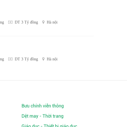
ồng
DT 3 Tỷ đồng
Hà nội
ồng
DT 3 Tỷ đồng
Hà nội
Bưu chính viễn thông
Dệt may - Thời trang
Giáo dục - Thiết bị giáo dục