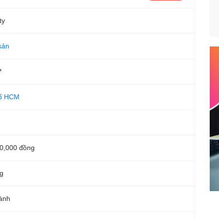
ty
sản
*
ố HCM
0,000 đồng
g
ành