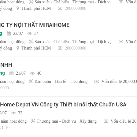
năm hoạt động
Sản xuất - Chế biến
Thương mại - Dịch vụ
Vốn đi
ỷ đồng
Thành phố HCM
2000000000
NG TY NỘI THẤT MIRAIHOME
g
22/07
34
năm hoạt động
Sản xuất - Chế biến
Thương mại - Dịch vụ
Vốn đi
ỷ đồng
Thành phố HCM
2000000000
 TNHH
ồng
21/07
40
năm hoạt động
Bán buôn - Bán lẻ
Tiêu dùng
Vốn điều lệ 20,000
0000
 Home Depot VN Công ty Thiết bị nội thất Chuẩn USA
0/07
32
 năm hoạt động
Thương mại - Dịch vụ
Xây dựng
Vốn điều lệ 2
10