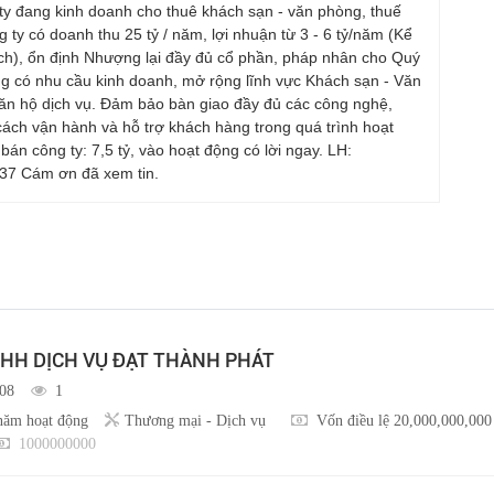
ty đang kinh doanh cho thuê khách sạn - văn phòng, thuế
 ty có doanh thu 25 tỷ / năm, lợi nhuận từ 3 - 6 tỷ/năm (Kể
ch), ổn định Nhượng lại đầy đủ cổ phần, pháp nhân cho Quý
g có nhu cầu kinh doanh, mở rộng lĩnh vực Khách sạn - Văn
ăn hộ dịch vụ. Đảm bảo bàn giao đầy đủ các công nghệ,
cách vận hành và hỗ trợ khách hàng trong quá trình hoạt
bán công ty: 7,5 tỷ, vào hoạt động có lời ngay. LH:
7 Cám ơn đã xem tin.
HH DỊCH VỤ ĐẠT THÀNH PHÁT
/08
1
năm hoạt động
Thương mại - Dịch vụ
Vốn điều lệ 20,000,000,000
1000000000