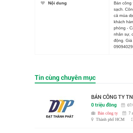
Nội dung
Bán công 
sạch. Công
cả mùa dị
khách hàn
phòng - C
nhân sự, 
động. Giá 
090940293
Tin cùng chuyên mục
BÁN CÔNG TY TN
0 triệu đồng
07
Bán công ty
7 
Thành phố HCM