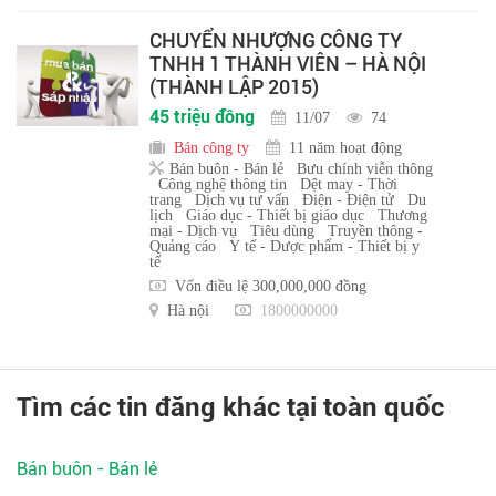
CHUYỂN NHƯỢNG CÔNG TY
TNHH 1 THÀNH VIÊN – HÀ NỘI
(THÀNH LẬP 2015)
45 triệu đồng
11/07
74
Bán công ty
11 năm hoạt động
Bán buôn - Bán lẻ
Bưu chính viễn thông
Công nghệ thông tin
Dệt may - Thời
trang
Dịch vụ tư vấn
Điện - Điện tử
Du
lịch
Giáo dục - Thiết bị giáo dục
Thương
mại - Dịch vụ
Tiêu dùng
Truyền thông -
Quảng cáo
Y tế - Dược phẩm - Thiết bị y
tế
Vốn điều lệ 300,000,000 đồng
Hà nội
1800000000
Tìm các tin đăng khác tại toàn quốc
Bán buôn - Bán lẻ