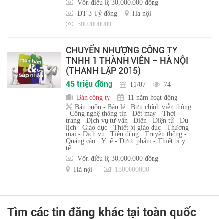
Vốn điều lệ 30,000,000 đồng
DT 3 Tỷ đồng
Hà nội
5000000000
CHUYỂN NHƯỢNG CÔNG TY
TNHH 1 THÀNH VIÊN – HÀ NỘI
(THÀNH LẬP 2015)
45 triệu đồng
11/07
74
Bán công ty
11 năm hoạt động
Bán buôn - Bán lẻ
Bưu chính viễn thông
Công nghệ thông tin
Dệt may - Thời
trang
Dịch vụ tư vấn
Điện - Điện tử
Du
lịch
Giáo dục - Thiết bị giáo dục
Thương
mại - Dịch vụ
Tiêu dùng
Truyền thông -
Quảng cáo
Y tế - Dược phẩm - Thiết bị y
tế
Vốn điều lệ 30,000,000 đồng
Hà nội
1800000000
Tìm các tin đăng khác tại toàn quốc