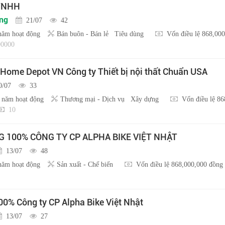
 TNHH
ồng
21/07
42
năm hoạt động
Bán buôn - Bán lẻ
Tiêu dùng
Vốn điều lệ 868,00
0000
 Home Depot VN Công ty Thiết bị nội thất Chuẩn USA
0/07
33
 năm hoạt động
Thương mại - Dịch vụ
Xây dựng
Vốn điều lệ 8
10
100% CÔNG TY CP ALPHA BIKE VIỆT NHẬT
13/07
48
năm hoạt động
Sản xuất - Chế biến
Vốn điều lệ 868,000,000 đồng
0% Công ty CP Alpha Bike Việt Nhật
13/07
27