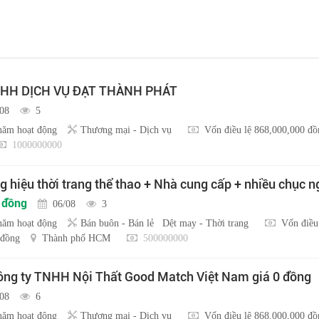
HH DỊCH VỤ ĐẠT THÀNH PHÁT
/08
5
năm hoạt động
Thương mại - Dịch vụ
Vốn điều lệ 868,000,000 đồ
1000000000
 hiệu thời trang thể thao + Nhà cung cấp + nhiều chục 
u đồng
06/08
3
năm hoạt động
Bán buôn - Bán lẻ
Dệt may - Thời trang
Vốn điều
 đồng
Thành phố HCM
500000000
ng ty TNHH Nội Thất Good Match Việt Nam giá 0 đồng
/08
6
năm hoạt động
Thương mại - Dịch vụ
Vốn điều lệ 868,000,000 đồ