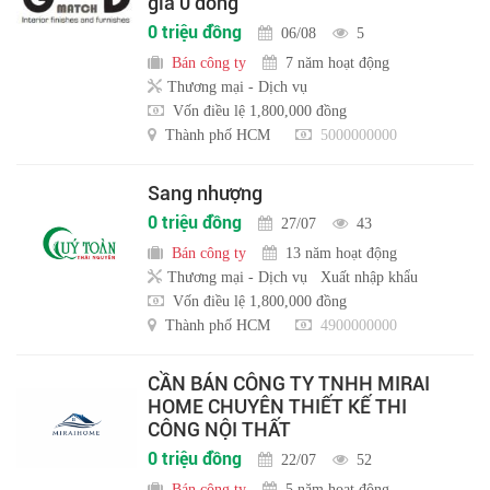
giá 0 đồng
0 triệu đồng
06/08
5
Bán công ty
7 năm hoạt động
Thương mại - Dịch vụ
Vốn điều lệ 1,800,000 đồng
Thành phố HCM
5000000000
Sang nhượng
0 triệu đồng
27/07
43
Bán công ty
13 năm hoạt động
Thương mại - Dịch vụ
Xuất nhập khẩu
Vốn điều lệ 1,800,000 đồng
Thành phố HCM
4900000000
CẦN BÁN CÔNG TY TNHH MIRAI
HOME CHUYÊN THIẾT KẾ THI
CÔNG NỘI THẤT
0 triệu đồng
22/07
52
Bán công ty
5 năm hoạt động