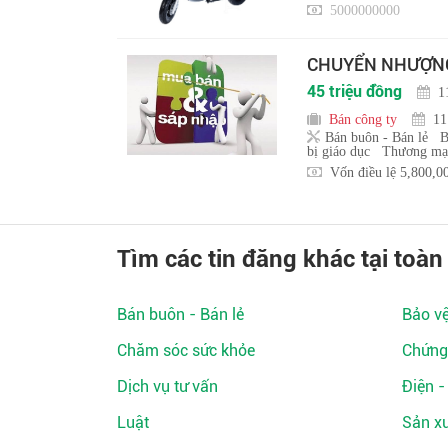
5000000000
CHUYỂN NHƯỢNG 
45 triệu đồng
1
Bán công ty
11
Bán buôn - Bán lẻ
B
bị giáo dục
Thương mại
Vốn điều lệ 5,800,0
Tìm các tin đăng khác tại toàn
Bán buôn - Bán lẻ
Bảo v
Chăm sóc sức khỏe
Chứng
Dịch vụ tư vấn
Điện -
Luật
Sản xu