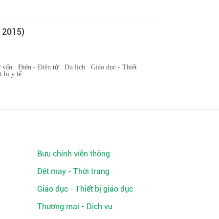
 2015)
ư vấn
Điện - Điện tử
Du lịch
Giáo dục - Thiết
 bị y tế
Bưu chính viễn thông
Dệt may - Thời trang
Giáo dục - Thiết bị giáo dục
Thương mại - Dịch vụ