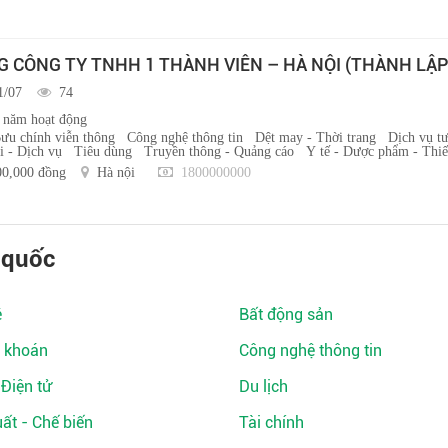
CÔNG TY TNHH 1 THÀNH VIÊN – HÀ NỘI (THÀNH LẬP
1/07
74
 năm hoạt động
ưu chính viễn thông
Công nghệ thông tin
Dệt may - Thời trang
Dịch vụ t
 - Dịch vụ
Tiêu dùng
Truyền thông - Quảng cáo
Y tế - Dược phẩm - Thiết
00,000 đồng
Hà nội
1800000000
 quốc
ệ
Bất động sản
 khoán
Công nghệ thông tin
 Điện tử
Du lịch
ất - Chế biến
Tài chính