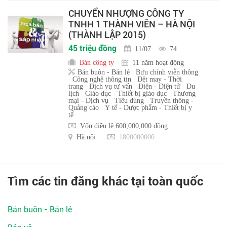
CHUYỂN NHƯỢNG CÔNG TY
TNHH 1 THÀNH VIÊN – HÀ NỘI
(THÀNH LẬP 2015)
45 triệu đồng
11/07
74
Bán công ty
11 năm hoạt động
Bán buôn - Bán lẻ
Bưu chính viễn thông
Công nghệ thông tin
Dệt may - Thời
trang
Dịch vụ tư vấn
Điện - Điện tử
Du
lịch
Giáo dục - Thiết bị giáo dục
Thương
mại - Dịch vụ
Tiêu dùng
Truyền thông -
Quảng cáo
Y tế - Dược phẩm - Thiết bị y
tế
Vốn điều lệ 600,000,000 đồng
Hà nội
1800000000
Tìm các tin đăng khác tại toàn quốc
Bán buôn - Bán lẻ