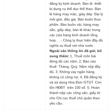
đăng ký kinh doanh: Bán lẻ thiết
bị dụng cụ thể dục thể thao. Bán
lẻ hàng may mặc, giày dép. Đại lý
môi giới, đấu giá. Bán buôn thực
phẩm. Bán buôn vải, hàng may
sẳn, giầy dép, bán lẻ khác trong
các cửa hàng kinh doanh tổng
hợp.... - Công ty thực hiện đầy đủ
nghĩa vụ thuế với nhà nước .
Ngoài các thông tin đã gử​i, bổ
sung thêm:
1, Thuế môn bài
đóng đủ các năm; 2, Báo cáo
thuế: Tháng, Quý, Năm nộp đầy
đủ; 3, Không vay ngân hàng,
không có công nợ; 4, Đã đăng ký
và sử dụng Hóa Đơn GTGT. Còn
tồn HĐĐT trên 100 số. 5, Hoàn
thành nộp các công văn, giấy tờ
cho Chi cục thuế chủ quản theo
yêu cầu.