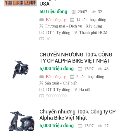
USA
50 triệu đồng
20/07
32
Bán công ty
14 năm hoạt động
Thương mại - Dịch vụ
Xây dựng
DT 1 Tỷ đồng
Thành phố HCM
10
CHUYỂN NHƯỢNG 100% CÔNG
TY CP ALPHA BIKE VIỆT NHẬT
5,000 triệu đồng
13/07
48
Bán công ty
2 năm hoạt động
Sản xuất - Chế biến
DT 3 Tỷ đồng
Hà nội
5000000000
Chuyển nhượng 100% Công ty CP
Alpha Bike Việt Nhật
5,000 triệu đồng
13/07
27