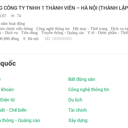
CÔNG TY TNHH 1 THÀNH VIÊN – HÀ NỘI (THÀNH LẬP
1/07
74
 năm hoạt động
ưu chính viễn thông
Công nghệ thông tin
Dệt may - Thời trang
Dịch vụ t
 - Dịch vụ
Tiêu dùng
Truyền thông - Quảng cáo
Y tế - Dược phẩm - Thiết
00,000 đồng
Hà nội
1800000000
 quốc
ệ
Bất động sản
 khoán
Công nghệ thông tin
 Điện tử
Du lịch
ất - Chế biến
Tài chính
n thông - Quảng cáo
Xây dựng