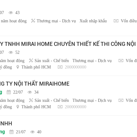
/07
43
 năm hoạt động
Thương mại - Dịch vụ
Xuất nhập khẩu
Vốn điều
Y TNHH MIRAI HOME CHUYÊN THIẾT KẾ THI CÔNG NỘI
/07
52
năm hoạt động
Sản xuất - Chế biến
Thương mại - Dịch vụ
Vốn đi
ỷ đồng
Thành phố HCM
2000000000
NG TY NỘI THẤT MIRAIHOME
g
22/07
34
năm hoạt động
Sản xuất - Chế biến
Thương mại - Dịch vụ
Vốn đi
ỷ đồng
Thành phố HCM
2000000000
 TNHH
ồng
21/07
40