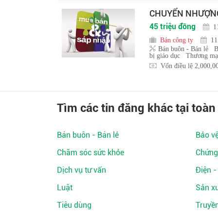
CHUYỂN NHƯỢNG 
45 triệu đồng
1
Bán công ty
11
Bán buôn - Bán lẻ
B
bị giáo dục
Thương mại
Vốn điều lệ 2,000,0
Tìm các tin đăng khác tại toàn
Bán buôn - Bán lẻ
Bảo v
Chăm sóc sức khỏe
Chứng
Dịch vụ tư vấn
Điện -
Luật
Sản xu
Tiêu dùng
Truyề