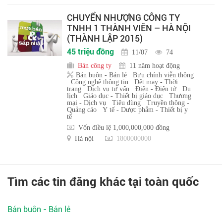
CHUYỂN NHƯỢNG CÔNG TY
TNHH 1 THÀNH VIÊN – HÀ NỘI
(THÀNH LẬP 2015)
45 triệu đồng
11/07
74
Bán công ty
11 năm hoạt động
Bán buôn - Bán lẻ
Bưu chính viễn thông
Công nghệ thông tin
Dệt may - Thời
trang
Dịch vụ tư vấn
Điện - Điện tử
Du
lịch
Giáo dục - Thiết bị giáo dục
Thương
mại - Dịch vụ
Tiêu dùng
Truyền thông -
Quảng cáo
Y tế - Dược phẩm - Thiết bị y
tế
Vốn điều lệ 1,000,000,000 đồng
Hà nội
1800000000
Tìm các tin đăng khác tại toàn quốc
Bán buôn - Bán lẻ