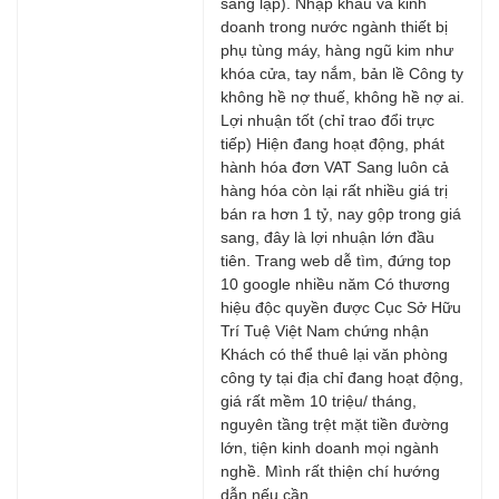
sáng lập). Nhập khẩu và kinh
doanh trong nước ngành thiết bị
phụ tùng máy, hàng ngũ kim như
khóa cửa, tay nắm, bản lề Công ty
không hề nợ thuế, không hề nợ ai.
Lợi nhuận tốt (chỉ trao đổi trực
tiếp) Hiện đang hoạt động, phát
hành hóa đơn VAT Sang luôn cả
hàng hóa còn lại rất nhiều giá trị
bán ra hơn 1 tỷ, nay gộp trong giá
sang, đây là lợi nhuận lớn đầu
tiên. Trang web dễ tìm, đứng top
10 google nhiều năm Có thương
hiệu độc quyền được Cục Sở Hữu
Trí Tuệ Việt Nam chứng nhận
Khách có thể thuê lại văn phòng
công ty tại địa chỉ đang hoạt động,
giá rất mềm 10 triệu/ tháng,
nguyên tầng trệt mặt tiền đường
lớn, tiện kinh doanh mọi ngành
nghề. Mình rất thiện chí hướng
dẫn nếu cần.