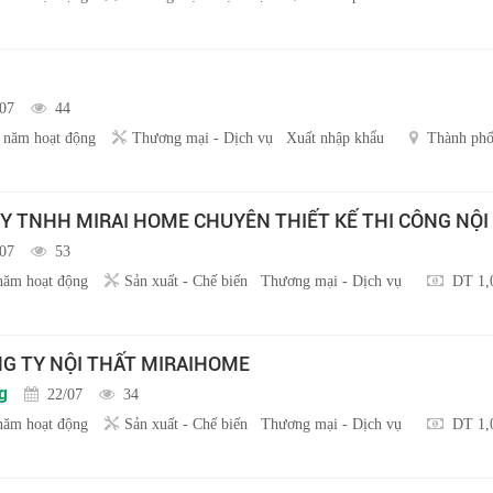
/07
44
 năm hoạt động
Thương mại - Dịch vụ
Xuất nhập khẩu
Thành ph
Y TNHH MIRAI HOME CHUYÊN THIẾT KẾ THI CÔNG NỘI
/07
53
năm hoạt động
Sản xuất - Chế biến
Thương mại - Dịch vụ
DT 1,
NG TY NỘI THẤT MIRAIHOME
g
22/07
34
năm hoạt động
Sản xuất - Chế biến
Thương mại - Dịch vụ
DT 1,