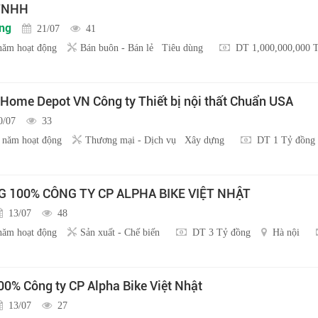
 TNHH
ồng
21/07
41
năm hoạt động
Bán buôn - Bán lẻ
Tiêu dùng
DT 1,000,000,000 
 Home Depot VN Công ty Thiết bị nội thất Chuẩn USA
0/07
33
 năm hoạt động
Thương mại - Dịch vụ
Xây dựng
DT 1 Tỷ đồng
100% CÔNG TY CP ALPHA BIKE VIỆT NHẬT
13/07
48
năm hoạt động
Sản xuất - Chế biến
DT 3 Tỷ đồng
Hà nội
0% Công ty CP Alpha Bike Việt Nhật
13/07
27