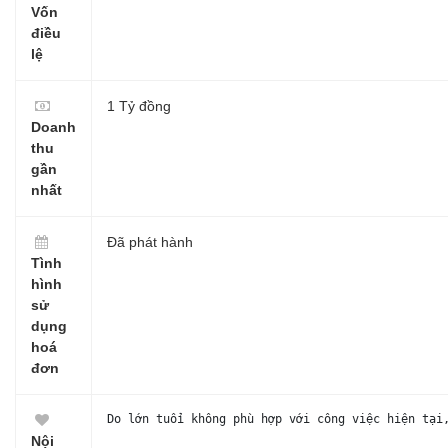
Vốn
điều
lệ
1 Tỷ đồng
Doanh
thu
gần
nhất
Đã phát hành
Tình
hình
sử
dụng
hoá
đơn
Do lớn tuổi không phù hợp với công việc hiện tại
Nội