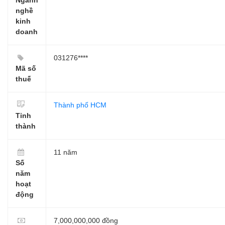
nghề
kinh
doanh
031276****
Mã số
thuế
Thành phố HCM
Tỉnh
thành
11 năm
Số
năm
hoạt
động
7,000,000,000 đồng