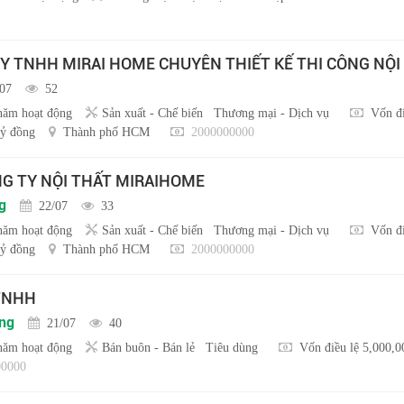
Y TNHH MIRAI HOME CHUYÊN THIẾT KẾ THI CÔNG NỘI
/07
52
năm hoạt động
Sản xuất - Chế biến
Thương mại - Dịch vụ
Vốn đi
ỷ đồng
Thành phố HCM
2000000000
NG TY NỘI THẤT MIRAIHOME
g
22/07
33
năm hoạt động
Sản xuất - Chế biến
Thương mại - Dịch vụ
Vốn đi
ỷ đồng
Thành phố HCM
2000000000
 TNHH
ồng
21/07
40
năm hoạt động
Bán buôn - Bán lẻ
Tiêu dùng
Vốn điều lệ 5,000,
0000