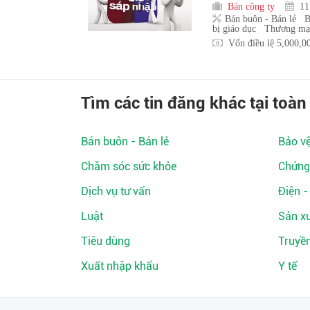
Bán công ty
11
Bán buôn - Bán lẻ
B
bị giáo dục
Thương mại
Vốn điều lệ 5,000,0
Tìm các tin đăng khác tại toàn
Bán buôn - Bán lẻ
Bảo v
Chăm sóc sức khỏe
Chứng
Dịch vụ tư vấn
Điện -
Luật
Sản xu
Tiêu dùng
Truyề
Xuất nhập khẩu
Y tế