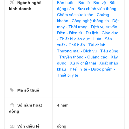
Ngành nghề
Bán buôn - Bán lẻ
Bảo vệ
Bất
kinh doanh
động sản
Bưu chính viễn thông
Chăm sóc sức khỏe
Chứng
khoán
Công nghệ thông tin
Dệt
may - Thời trang
Dịch vụ tư vấn
Điện - Điện tử
Du lịch
Giáo dục
- Thiết bị giáo dục
Luật
Sản
xuất - Chế biến
Tài chính
Thương mại - Dịch vụ
Tiêu dùng
Truyền thông - Quảng cáo
Xây
dựng
Xử lý chất thải
Xuất nhập
khẩu
Y tế
Y tế - Dược phẩm -
Thiết bị y tế
Mã số thuế
Số năm hoạt
4 năm
động
Vốn điều lệ
đồng