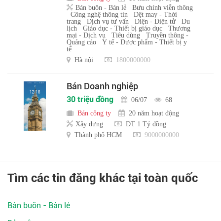
Bán buôn - Bán lẻ
Bưu chính viễn thông
Công nghệ thông tin
Dệt may - Thời
trang
Dịch vụ tư vấn
Điện - Điện tử
Du
lịch
Giáo dục - Thiết bị giáo dục
Thương
mại - Dịch vụ
Tiêu dùng
Truyền thông -
Quảng cáo
Y tế - Dược phẩm - Thiết bị y
tế
Hà nội
1800000000
Bán Doanh nghiệp
30 triệu đồng
06/07
68
Bán công ty
20 năm hoạt động
Xây dựng
DT 1 Tỷ đồng
Thành phố HCM
9000000000
Tìm các tin đăng khác tại toàn quốc
Bán buôn - Bán lẻ