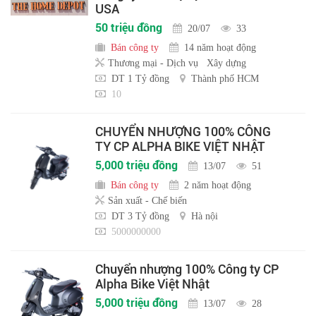
USA
50 triệu đồng
20/07
33
Bán công ty
14 năm hoạt động
Thương mại - Dịch vụ
Xây dựng
DT 1 Tỷ đồng
Thành phố HCM
10
CHUYỂN NHƯỢNG 100% CÔNG
TY CP ALPHA BIKE VIỆT NHẬT
5,000 triệu đồng
13/07
51
Bán công ty
2 năm hoạt động
Sản xuất - Chế biến
DT 3 Tỷ đồng
Hà nội
5000000000
Chuyển nhượng 100% Công ty CP
Alpha Bike Việt Nhật
5,000 triệu đồng
13/07
28