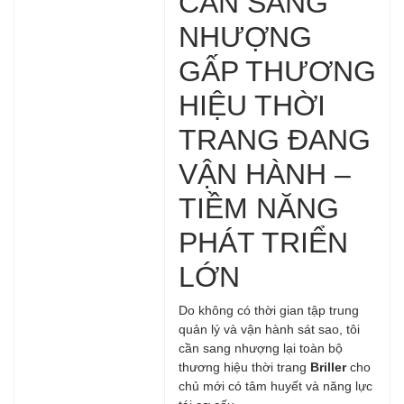
CẦN SANG
NHƯỢNG
GẤP THƯƠNG
HIỆU THỜI
TRANG ĐANG
VẬN HÀNH –
TIỀM NĂNG
PHÁT TRIỂN
LỚN
Do không có thời gian tập trung
quản lý và vận hành sát sao, tôi
cần sang nhượng lại toàn bộ
thương hiệu thời trang
Briller
cho
chủ mới có tâm huyết và năng lực