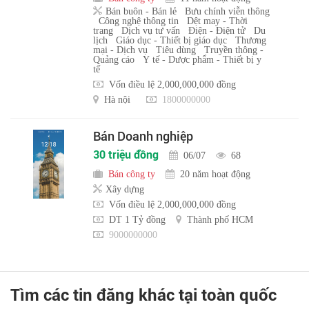
Bán buôn - Bán lẻ
Bưu chính viễn thông
Công nghệ thông tin
Dệt may - Thời
trang
Dịch vụ tư vấn
Điện - Điện tử
Du
lịch
Giáo dục - Thiết bị giáo dục
Thương
mại - Dịch vụ
Tiêu dùng
Truyền thông -
Quảng cáo
Y tế - Dược phẩm - Thiết bị y
tế
Vốn điều lệ 2,000,000,000 đồng
Hà nội
1800000000
Bán Doanh nghiệp
30 triệu đồng
06/07
68
Bán công ty
20 năm hoạt động
Xây dựng
Vốn điều lệ 2,000,000,000 đồng
DT 1 Tỷ đồng
Thành phố HCM
9000000000
Tìm các tin đăng khác tại toàn quốc