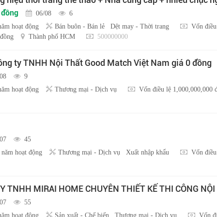
u đồng
06/08
6
năm hoạt động
Bán buôn - Bán lẻ
Dệt may - Thời trang
Vốn điều
 đồng
Thành phố HCM
500000000
ng ty TNHH Nội Thất Good Match Việt Nam giá 0 đồng
/08
9
năm hoạt động
Thương mại - Dịch vụ
Vốn điều lệ 1,000,000,000 
/07
45
 năm hoạt động
Thương mại - Dịch vụ
Xuất nhập khẩu
Vốn điều
Y TNHH MIRAI HOME CHUYÊN THIẾT KẾ THI CÔNG NỘI
/07
55
năm hoạt động
Sản xuất - Chế biến
Thương mại - Dịch vụ
Vốn đi