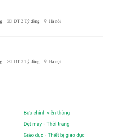
ng
DT 3 Tỷ đồng
Hà nội
ng
DT 3 Tỷ đồng
Hà nội
Bưu chính viễn thông
Dệt may - Thời trang
Giáo dục - Thiết bị giáo dục