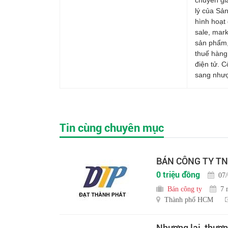
lý của Sả
hình hoạt
sale, mark
sản phẩm,
thuế hàng
điện tử. C
sang nhượn
Tin cùng chuyên mục
BÁN CÔNG TY TN
0 triệu đồng
07
Bán công ty
7 
Thành phố HCM
Nhượng lại_thương