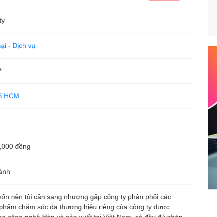
ty
i - Dịch vụ
*
ố HCM
,000 đồng
ành
 vốn nên tôi cần sang nhượng gấp công ty phân phối các
phẩm chăm sóc da thương hiệu riêng của công ty được
ao công nghệ Hàn và sản xuất tại Việt Nam, có đầy đủ pháp