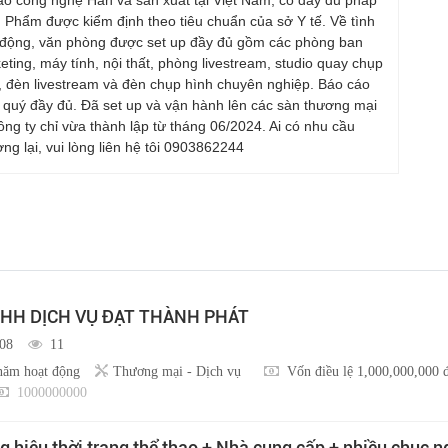
n Phẩm được kiểm định theo tiêu chuẩn của sở Y tế. Về tình
 động, văn phòng được set up đầy đủ gồm các phòng ban
eting, máy tính, nội thất, phòng livestream, studio quay chụp
 đèn livestream và đèn chụp hình chuyên nghiệp. Báo cáo
 quý đầy đủ. Đã set up và vận hành lên các sàn thương mại
ông ty chỉ vừa thành lập từ tháng 06/2024. Ai có nhu cầu
g lại, vui lòng liên hệ tôi 0903862244
HH DỊCH VỤ ĐẠT THÀNH PHÁT
/08
11
năm hoạt động
Thương mại - Dịch vụ
Vốn điều lệ 1,000,000,000 
1000000000
 hiệu thời trang thể thao + Nhà cung cấp + nhiều chục 