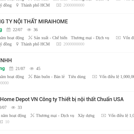
ỷ đồng
Thành phố HCM
2000000000
NG TY NỘI THẤT MIRAIHOME
g
22/07
36
năm hoạt động
Sản xuất - Chế biến
Thương mại - Dịch vụ
Vốn đi
ỷ đồng
Thành phố HCM
2000000000
 TNHH
ồng
21/07
45
năm hoạt động
Bán buôn - Bán lẻ
Tiêu dùng
Vốn điều lệ 1,000,
0000
 Home Depot VN Công ty Thiết bị nội thất Chuẩn USA
0/07
33
 năm hoạt động
Thương mại - Dịch vụ
Xây dựng
Vốn điều lệ 1,
10